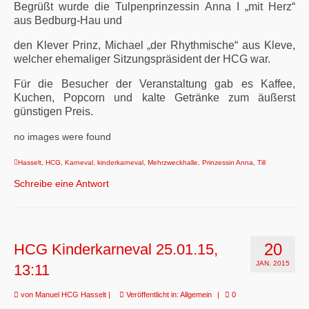
Begrüßt wurde
die Tulpenprinzessin Anna I „mit Herz“
aus Bedburg-Hau und
den Klever Prinz, Michael „der Rhythmische“ aus Kleve,
welcher ehemaliger Sitzungspräsident der HCG war.
Für die Besucher der Veranstaltung gab
es Kaffee,
Kuchen, Popcorn und kalte Getränke zum äußerst
günstigen Preis.
no images were found
Hasselt
,
HCG
,
Karneval
,
kinderkarneval
,
Mehrzweckhalle
,
Prinzessin Anna
,
Till
Schreibe eine Antwort
20
HCG Kinderkarneval 25.01.15,
JAN. 2015
13:11
von
Manuel HCG Hasselt
|
Veröffentlicht in:
Allgemein
|
0