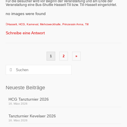
Für die Besucher wird vor Beginn der Veranstaltung und am Ende der
Veranstaltung eine Bus-Shuttle Hasselt-Till bzw. Till-Hasselt eingerichtet.
no images were found
Hasselt
,
HCG
,
Karneval
,
Mehrzweckhalle
,
Prinzessin Anna
,
Till
Schreibe eine Antwort
Seitennummerierung
1
2
»
der
Suchen
Beiträge
nach:
Neueste Beiträge
HCG Tanzturnier 2026
16. März 2026
Tanzturnier Kevelaer 2026
16. März 2026