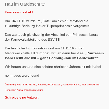
Hau im Gardeschritt“
Prinzessin Isabel I
.
Am 04.11.16 wurde im „Cafe“
am Schloß Moyland die
zukünftige Bedburg-Hauer Tulpenprinzessin vorgestellt.
Das war auch gleichzeitig der Abschied von Prinzessin Laura
der Karnevalsabteilung des BSV Till.
Die feierliche Inthronisation wird am 11.11.16 in der
Mehrzweckhalle Till durchgeführt, ab dann heißt es: „
Prinzessin
Isabel reißt alle mit – ganz Bedburg-Hau im Gardeschritt
“.
Wir freuen uns auf eine schöne närrische Jahreszeit mit Isabel.
no images were found
Bedburg-Hau
,
BTK
,
Garde
,
Hasselt
,
HCG
,
Isabel
,
Karneval
,
Kleve
,
Mehrzweckhalle
,
Prinzessin Anna
,
Prinzessin Laura
Schreibe eine Antwort