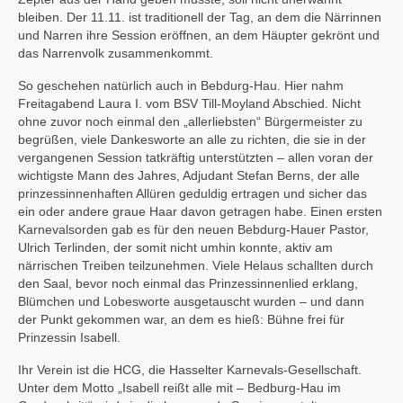
bleiben. Der 11.11. ist traditionell der Tag, an dem die Närrinnen
und Narren ihre Session eröffnen, an dem Häupter gekrönt und
das Narrenvolk zusammenkommt.
So geschehen natürlich auch in Bebdurg-Hau. Hier nahm
Freitagabend Laura I. vom BSV Till-Moyland Abschied. Nicht
ohne zuvor noch einmal den „allerliebsten“ Bürgermeister zu
begrüßen, viele Dankesworte an alle zu richten, die sie in der
vergangenen Session tatkräftig unterstützten – allen voran der
wichtigste Mann des Jahres, Adjudant Stefan Berns, der alle
prinzessinnenhaften Allüren geduldig ertragen und sicher das
ein oder andere graue Haar davon getragen habe. Einen ersten
Karnevalsorden gab es für den neuen Bebdurg-Hauer Pastor,
Ulrich Terlinden, der somit nicht umhin konnte, aktiv am
närrischen Treiben teilzunehmen. Viele Helaus schallten durch
den Saal, bevor noch einmal das Prinzessinnenlied erklang,
Blümchen und Lobesworte ausgetauscht wurden – und dann
der Punkt gekommen war, an dem es hieß: Bühne frei für
Prinzessin Isabell.
Ihr Verein ist die HCG, die Hasselter Karnevals-Gesellschaft.
Unter dem Motto „Isabell reißt alle mit – Bedburg-Hau im