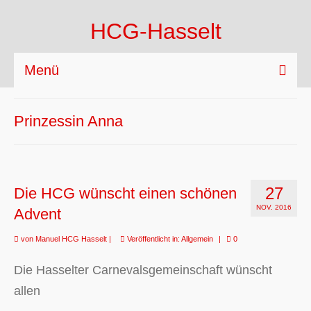
HCG-Hasselt
Menü
HCG Hasselt
Prinzessin Anna
Aktuelles
Veranstaltungen
27
Die HCG wünscht einen schönen
Tanzgruppen
NOV. 2016
Advent
Sponsoren
von
Manuel HCG Hasselt
|
Veröffentlicht in:
Allgemein
|
0
Die Hasselter Carnevalsgemeinschaft wünscht
allen