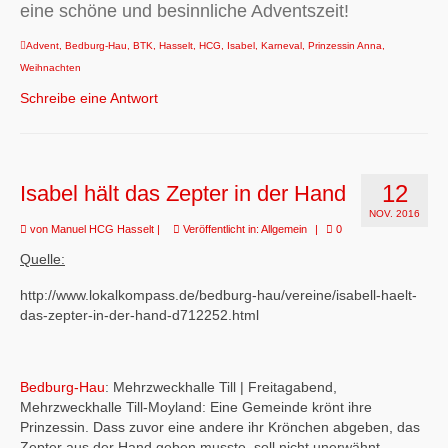
eine schöne und besinnliche Adventszeit!
Advent
,
Bedburg-Hau
,
BTK
,
Hasselt
,
HCG
,
Isabel
,
Karneval
,
Prinzessin Anna
,
Weihnachten
Schreibe eine Antwort
12
Isabel hält das Zepter in der Hand
NOV. 2016
von
Manuel HCG Hasselt
|
Veröffentlicht in:
Allgemein
|
0
Quelle:
http://www.lokalkompass.de/bedburg-hau/vereine/isabell-haelt-
das-zepter-in-der-hand-d712252.html
Bedburg-Hau
: Mehrzweckhalle Till | Freitagabend,
Mehrzweckhalle Till-Moyland: Eine Gemeinde krönt ihre
Prinzessin. Dass zuvor eine andere ihr Krönchen abgeben, das
Zepter aus der Hand geben musste, soll nicht unerwähnt