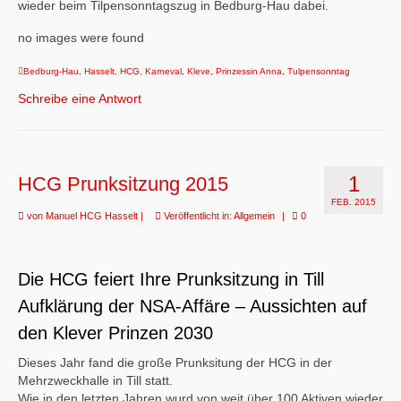
wieder beim Tilpensonntagszug in Bedburg-Hau dabei.
no images were found
Bedburg-Hau
,
Hasselt
,
HCG
,
Karneval
,
Kleve
,
Prinzessin Anna
,
Tulpensonntag
Schreibe eine Antwort
1
HCG Prunksitzung 2015
FEB. 2015
von
Manuel HCG Hasselt
|
Veröffentlicht in:
Allgemein
|
0
Die HCG feiert Ihre Prunksitzung in Till
Aufklärung der NSA-Affäre – Aussichten auf
den Klever Prinzen 2030
Dieses Jahr fand die große Prunksitung der HCG in der
Mehrzweckhalle in Till statt.
Wie in den letzten Jahren wurd von weit über 100 Aktiven wieder