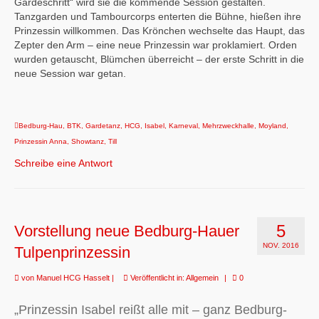
Gardeschritt“ wird sie die kommende Session gestalten.
Tanzgarden und Tambourcorps enterten die Bühne, hießen ihre
Prinzessin willkommen. Das Krönchen wechselte das Haupt, das
Zepter den Arm – eine neue Prinzessin war proklamiert. Orden
wurden getauscht, Blümchen überreicht – der erste Schritt in die
neue Session war getan.
Bedburg-Hau
,
BTK
,
Gardetanz
,
HCG
,
Isabel
,
Karneval
,
Mehrzweckhalle
,
Moyland
,
Prinzessin Anna
,
Showtanz
,
Till
Schreibe eine Antwort
5
Vorstellung neue Bedburg-Hauer
NOV. 2016
Tulpenprinzessin
von
Manuel HCG Hasselt
|
Veröffentlicht in:
Allgemein
|
0
„Prinzessin Isabel reißt alle mit – ganz Bedburg-