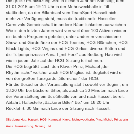
Die große Prunksitzung wird in diesem Jahr am Samstag, dem
31.01.2015 um 19:11 Uhr in der Mehrzweckhalle in Till
stattfinden, da der Billardsaal vom TeamSport Hasselt nicht
mehr zur Verfügung steht, muss die traditionelle Hasselter
Carnevals-Gemeinschaft in andere Räumlichkeiten ausweichen.
Wie in den letzten Jahren wird von weit über 100 Aktiven wieder
ein buntes Programm geboten, unter anderem verschiedene
Show- und Gardetänze der HCG-Teenies, HCG-Blümchen, HCG
Black-Lights, HCG-Virgins und HCG-Girlies, diverse Bütten und
die Tulpenprinzessin Anna I „mit Herz“ aus Bedburg-Hau wird
wie in jedem Jahr auf der HCG-Sitzung teilnehmen.
Die HCG begrüßt auch den Klever Prinz, Michael „der
Rhythmische“ welcher auch HCG Mitglied ist. Begleitet wird er
von der großen Tanzgarde „Sternchen“ der HCG.
Für die Besucher der Veranstaltung steht sowohl vor Beginn, um
18:20 Uhr bei Bäckerei Bitter, als auch ca 30 Minuten nach Ende
der Veranstaltung ein Bus-Shuttle von und nach Hasselt bereit.
Abfahrt: Haltestelle „Bäckerei Bitter“ B57 um 18:20 Uhr
Rückfahrt: 30 Min nach Ende der Sitzung nach Hasselt.
Bedburg-Hau
,
Hasselt
,
HCG
,
Karneval
,
Kleve
,
Mehrzweckhalle
,
Prinz Michel
,
Prinzessin
Anna
,
Prunksitzung
,
Sitzung
,
Till