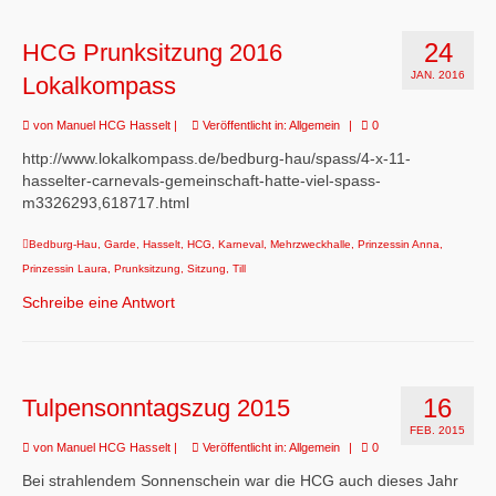
24
HCG Prunksitzung 2016
JAN. 2016
Lokalkompass
von
Manuel HCG Hasselt
|
Veröffentlicht in:
Allgemein
|
0
http://www.lokalkompass.de/bedburg-hau/spass/4-x-11-
hasselter-carnevals-gemeinschaft-hatte-viel-spass-
m3326293,618717.html
Bedburg-Hau
,
Garde
,
Hasselt
,
HCG
,
Karneval
,
Mehrzweckhalle
,
Prinzessin Anna
,
Prinzessin Laura
,
Prunksitzung
,
Sitzung
,
Till
Schreibe eine Antwort
16
Tulpensonntagszug 2015
FEB. 2015
von
Manuel HCG Hasselt
|
Veröffentlicht in:
Allgemein
|
0
Bei strahlendem Sonnenschein war die HCG auch dieses Jahr