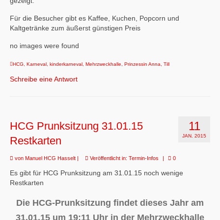
gezeigt.
Für die Besucher gibt es Kaffee, Kuchen, Popcorn und
Kaltgetränke zum äußerst günstigen Preis
no images were found
HCG
,
Karneval
,
kinderkarneval
,
Mehrzweckhalle
,
Prinzessin Anna
,
Till
Schreibe eine Antwort
11
HCG Prunksitzung 31.01.15
JAN. 2015
Restkarten
von
Manuel HCG Hasselt
|
Veröffentlicht in:
Termin-Infos
|
0
Es gibt für HCG Prunksitzung am 31.01.15 noch wenige
Restkarten
Die HCG-Prunksitzung findet dieses Jahr am
31.01.15 um 19:11 Uhr in der Mehrzweckhalle