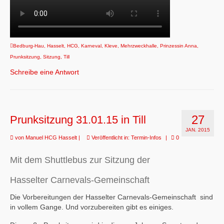
Bedburg-Hau
,
Hasselt
,
HCG
,
Karneval
,
Kleve
,
Mehrzweckhalle
,
Prinzessin Anna
,
Prunksitzung
,
Sitzung
,
Till
Schreibe eine Antwort
27
Prunksitzung 31.01.15 in Till
JAN. 2015
von
Manuel HCG Hasselt
|
Veröffentlicht in:
Termin-Infos
|
0
Mit dem Shuttlebus zur Sitzung der
Hasselter Carnevals-Gemeinschaft
Die Vorbereitungen der Hasselter Carnevals-Gemeinschaft sind
in vollem Gange. Und vorzubereiten gibt es einiges.