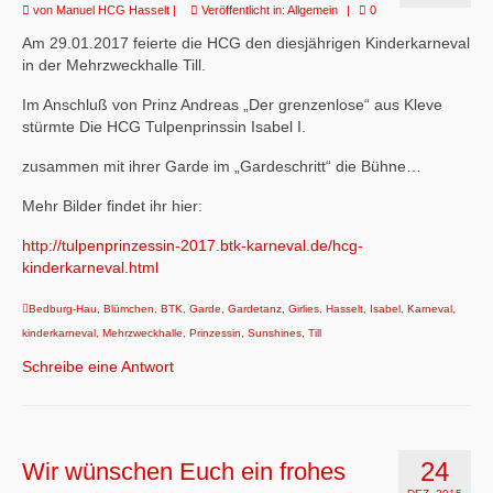
von
Manuel HCG Hasselt
|
Veröffentlicht in:
Allgemein
|
0
Am 29.01.2017 feierte die HCG den diesjährigen Kinderkarneval
in der Mehrzweckhalle Till.
Im Anschluß von Prinz Andreas „Der grenzenlose“ aus Kleve
stürmte Die HCG Tulpenprinssin Isabel I.
zusammen mit ihrer Garde im „Gardeschritt“ die Bühne…
Mehr Bilder findet ihr hier:
http://tulpenprinzessin-2017.btk-karneval.de/hcg-
kinderkarneval.html
Bedburg-Hau
,
Blümchen
,
BTK
,
Garde
,
Gardetanz
,
Girlies
,
Hasselt
,
Isabel
,
Karneval
,
kinderkarneval
,
Mehrzweckhalle
,
Prinzessin
,
Sunshines
,
Till
Schreibe eine Antwort
24
Wir wünschen Euch ein frohes