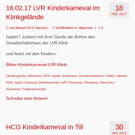
18
16.02.17 LVR Kinderkarneval im
FEB. 2017
Klinkgelände
von
Manuel HCG Hasselt
|
Veröffentlicht in:
Allgemein
|
0
Isabel I. erobert mit ihrer Garde die Bühne des
Gesellschaftshaus der LVR Klink
und feiert mit den Kindern:
Bilder Kinderkarneval LVR Klinik
Bedburg-Hau
,
Blümchen
,
BTK
,
Garde
,
Gardetanz
,
Gesellschaftshaus
,
Girlies
,
Hasselt
,
HCG
,
Isabel
,
Karneval
,
kinderkarneval
,
LVR
,
Prinzessin
,
Showtanz
,
Sternchen
,
Sunshines
,
Tulpenprinzessin
Schreibe eine Antwort
30
HCG Kinderkarneval in Till
JAN. 2017