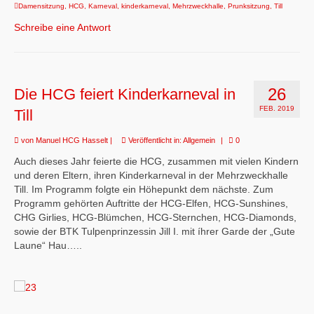
Damensitzung
,
HCG
,
Karneval
,
kinderkarneval
,
Mehrzweckhalle
,
Prunksitzung
,
Till
Schreibe eine Antwort
26
Die HCG feiert Kinderkarneval in
FEB. 2019
Till
von
Manuel HCG Hasselt
|
Veröffentlicht in:
Allgemein
|
0
Auch dieses Jahr feierte die HCG, zusammen mit vielen Kindern
und deren Eltern, ihren Kinderkarneval in der Mehrzweckhalle
Till. Im Programm folgte ein Höhepunkt dem nächste. Zum
Programm gehörten Auftritte der HCG-Elfen, HCG-Sunshines,
CHG Girlies, HCG-Blümchen, HCG-Sternchen, HCG-Diamonds,
sowie der BTK Tulpenprinzessin Jill I. mit íhrer Garde der „Gute
Laune“ Hau…..