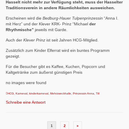
Hasselt nicht mehr zur Verfügung steht, muss der Hasselter
Traditionsverein in andere Räumlichkeiten ausweichen.
Erscheinen wird die
Bedburg-Hau
er
Tulpenprinzessin
“Anna I.
mit Herz” und der Klever KRK- Prinz “Michael
der
Rhythmische”
jeweils mit Garde.
Auch der
Klever Prinz
ist seit Jahren HCG-Mitglied.
Zusätzlich zum Kinder Elferrat wird ein buntes Programm
gezeigt.
Für die Besucher gibt es Kaffee, Kuchen, Popcorn und
Kaltgetränke zum äußerst günstigen Preis
no images were found
HCG
,
Karneval
,
kinderkarneval
,
Mehrzweckhalle
,
Prinzessin Anna
,
Till
Schreibe eine Antwort
Seitennummerierung
1
2
»