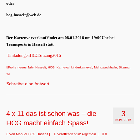
oder
hcg-hasselt@web.de
Der Kartenvorverkauf findet am 08.01.2016 um 19:00Uhr bei
Teamsports in Hasselt statt
EinladungenHCGSitzung2016
Frohe neues Jahr
,
Hasselt
,
HCG
,
Karneval
,
kinderkarneval
,
Mehrzweckhalle
,
Sitzung
,
Till
Schreibe eine Antwort
3
4 x 11 das ist schon was – die
NOV. 2015
HCG macht einfach Spass!
von
Manuel HCG Hasselt
|
Veröffentlicht in:
Allgemein
|
0