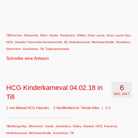
Blümchen
,
Diamonds
,
Elfen
,
Garde
,
Gardetanz
,
Girlies
,
Gute Laune
,
Gute Laune Hau
,
HCG
,
Hsselter Carnevals-Gemeinschaft
,
Jill
,
kinderkarneval
,
Mehrzweckhalle
,
Showtanz
,
Sternchen
,
Sunshines
,
Till
,
Tulpenprinzessin
Schreibe eine Antwort
6
HCG Kinderkarneval 04.02.18 in
DEZ. 2017
Till
von
Manuel HCG Hasselt
|
Veröffentlicht in:
Termin-Infos
|
0
Bedburg-Hau
,
Blümchen
,
Garde
,
Gardetanz
,
Girlies
,
Hasselt
,
HCG
,
Karneval
,
kinderkarneval
,
Mehrzweckhalle
,
Sunshines
,
Till