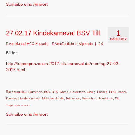
Schreibe eine Antwort
1
27.02.17 Kindekarneval BSV Till
MÄRZ 2017
von
Manuel HCG Hasselt
|
Veröffentlicht in:
Allgemein
|
0
Bilder:
http://tulpenprinzessin-2017.btk-karneval.de/montag-27-02-
2017.html
Bedburg-Hau
,
Blümchen
,
BSV
,
BTK
,
Garde
,
Gardetanz
,
Girlies
,
Hasselt
,
HCG
,
Isabel
,
Karneval
,
kinderkarneval
,
Mehrzweckhalle
,
Prinzessin
,
Sternchen
,
Sunshines
,
Till
,
Tulpenprinzessin
Schreibe eine Antwort