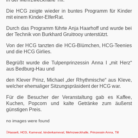
Die HCG zeigte wieder in buntes Programm für Kinder
mit einem Kinder-ElferRat.
Durch das Programm führte Anja Haarhoff und wurde bei
der Technik von Burkhard Gruitrooy unterstützt.
Von der HCG tanzten die HCG-Blümchen, HCG-Teenies
und die HCG Girlies.
Begrüßt wurde
die Tulpenprinzessin Anna I „mit Herz“
aus Bedburg-Hau und
den Klever Prinz, Michael „der Rhythmische“ aus Kleve,
welcher ehemaliger Sitzungspräsident der HCG war.
Für die Besucher der Veranstaltung gab
es Kaffee,
Kuchen, Popcorn und kalte Getränke zum äußerst
günstigen Preis.
no images were found
Hasselt
,
HCG
,
Karneval
,
kinderkarneval
,
Mehrzweckhalle
,
Prinzessin Anna
,
Till