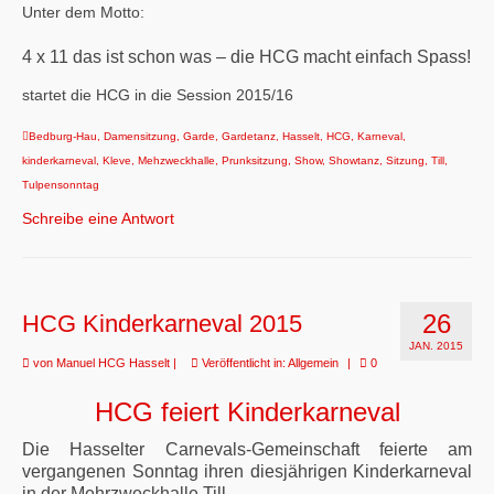
Unter dem Motto:
4 x 11 das ist schon was – die HCG macht einfach Spass!
startet die HCG in die Session 2015/16
Bedburg-Hau
,
Damensitzung
,
Garde
,
Gardetanz
,
Hasselt
,
HCG
,
Karneval
,
kinderkarneval
,
Kleve
,
Mehzweckhalle
,
Prunksitzung
,
Show
,
Showtanz
,
Sitzung
,
Till
,
Tulpensonntag
Schreibe eine Antwort
26
HCG Kinderkarneval 2015
JAN. 2015
von
Manuel HCG Hasselt
|
Veröffentlicht in:
Allgemein
|
0
HCG feiert Kinderkarneval
Die Hasselter Carnevals-Gemeinschaft feierte am
vergangenen Sonntag ihren diesjährigen Kinderkarneval
in der Mehrzweckhalle Till.