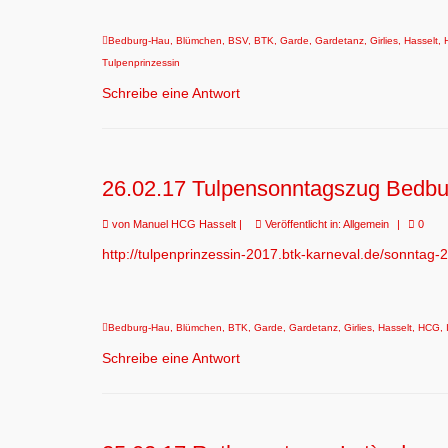
Bedburg-Hau
,
Blümchen
,
BSV
,
BTK
,
Garde
,
Gardetanz
,
Girlies
,
Hasselt
,
Tulpenprinzessin
Schreibe eine Antwort
26.02.17 Tulpensonntagszug Bedbur
von
Manuel HCG Hasselt
|
Veröffentlicht in:
Allgemein
|
0
http://tulpenprinzessin-2017.btk-karneval.de/sonntag
Bedburg-Hau
,
Blümchen
,
BTK
,
Garde
,
Gardetanz
,
Girlies
,
Hasselt
,
HCG
,
Schreibe eine Antwort