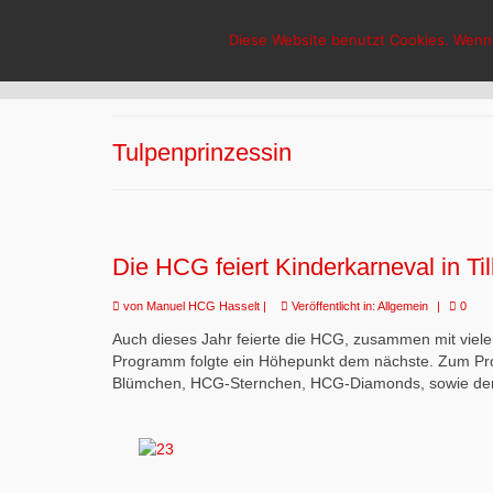
HCG-Hasselt
Diese Website benutzt Cookies. Wenn 
Tulpenprinzessin
Die HCG feiert Kinderkarneval in Til
von
Manuel HCG Hasselt
|
Veröffentlicht in:
Allgemein
|
0
Auch dieses Jahr feierte die HCG, zusammen mit vielen
Programm folgte ein Höhepunkt dem nächste. Zum Pro
Blümchen, HCG-Sternchen, HCG-Diamonds, sowie der BT