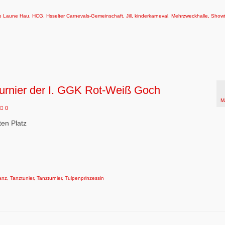
e Laune Hau
,
HCG
,
Hsselter Carnevals-Gemeinschaft
,
Jill
,
kinderkarneval
,
Mehrzweckhalle
,
Show
turnier der I. GGK Rot-Weiß Goch
M
0
en Platz
anz
,
Tanztunier
,
Tanzturnier
,
Tulpenprinzessin