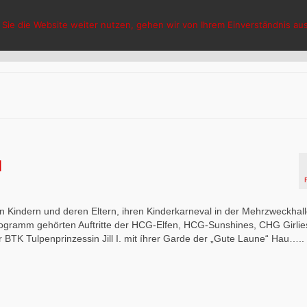
Sie die Website weiter nutzen, gehen wir von Ihrem Einverständnis aus
HCG Hasselt
Aktuelles
V
l
 Kindern und deren Eltern, ihren Kinderkarneval in der Mehrzweckhalle
gramm gehörten Auftritte der HCG-Elfen, HCG-Sunshines, CHG Girli
K Tulpenprinzessin Jill I. mit íhrer Garde der „Gute Laune“ Hau…..