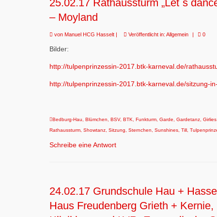
25.02.17 Rathaussturm „Let`s danc
– Moyland
von
Manuel HCG Hasselt
|
Veröffentlicht in:
Allgemein
|
0
Bilder:
http://tulpenprinzessin-2017.btk-karneval.de/rathausst
http://tulpenprinzessin-2017.btk-karneval.de/sitzung-in-t
Bedburg-Hau
,
Blümchen
,
BSV
,
BTK
,
Funkturm
,
Garde
,
Gardetanz
,
Girlies
Rathaussturm
,
Showtanz
,
Sitzung
,
Sternchen
,
Sunshines
,
Till
,
Tulpenprinz
Schreibe eine Antwort
24.02.17 Grundschule Hau + Hassel
Haus Freudenberg Grieth + Kernie