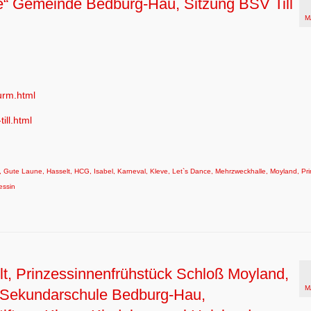
e“ Gemeinde Bedburg-Hau, Sitzung BSV Till
M
urm.html
ill.html
,
Gute Laune
,
Hasselt
,
HCG
,
Isabel
,
Karneval
,
Kleve
,
Let`s Dance
,
Mehrzweckhalle
,
Moyland
,
Pr
essin
t, Prinzessinnenfrühstück Schloß Moyland,
M
, Sekundarschule Bedburg-Hau,