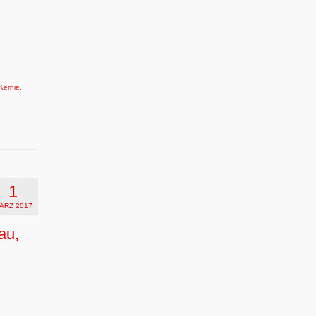
Kernie
,
1
ÄRZ 2017
au,