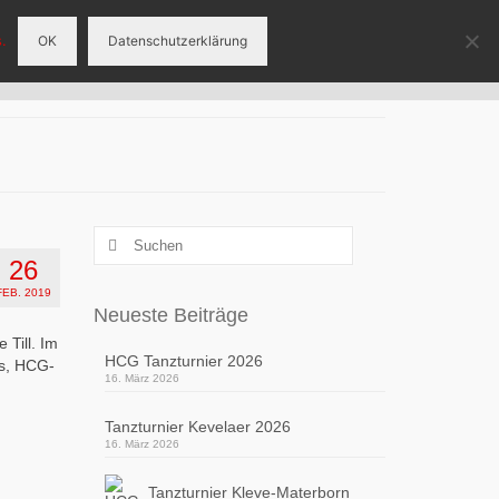
.
OK
Datenschutzerklärung
eranstaltungen
Tanzgruppen
Sponsoren
Suchen
nach:
26
FEB. 2019
Neueste Beiträge
 Till. Im
HCG Tanzturnier 2026
es, HCG-
16. März 2026
Tanzturnier Kevelaer 2026
16. März 2026
Tanzturnier Kleve-Materborn