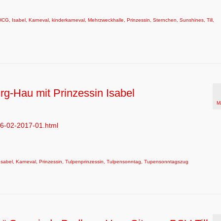
HCG
,
Isabel
,
Karneval
,
kinderkarneval
,
Mehrzweckhalle
,
Prinzessin
,
Sternchen
,
Sunshines
,
Till
,
g-Hau mit Prinzessin Isabel
M
-26-02-2017-01.html
Isabel
,
Karneval
,
Prinzessin
,
Tulpenprinzessin
,
Tulpensonntag
,
Tupensonntagszug