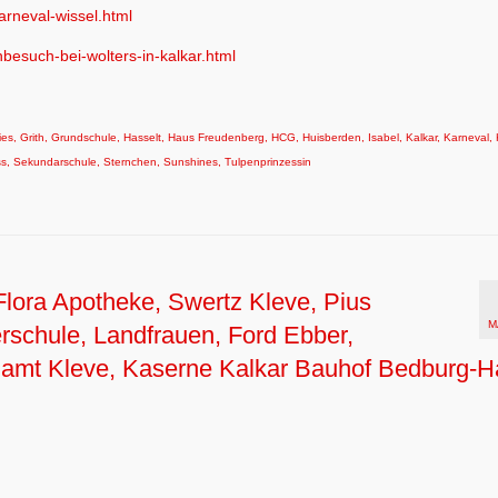
arneval-wissel.html
nbesuch-bei-wolters-in-kalkar.html
ies
,
Grith
,
Grundschule
,
Hasselt
,
Haus Freudenberg
,
HCG
,
Huisberden
,
Isabel
,
Kalkar
,
Karneval
,
ss
,
Sekundarschule
,
Sternchen
,
Sunshines
,
Tulpenprinzessin
Flora Apotheke, Swertz Kleve, Pius
M
rschule, Landfrauen, Ford Ebber,
nzamt Kleve, Kaserne Kalkar Bauhof Bedburg-H