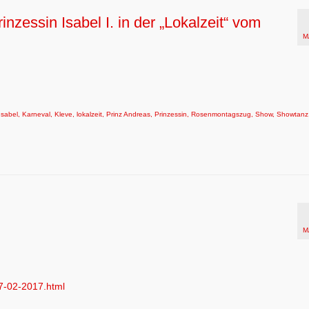
zessin Isabel I. in der „Lokalzeit“ vom
M
Isabel
,
Karneval
,
Kleve
,
lokalzeit
,
Prinz Andreas
,
Prinzessin
,
Rosenmontagszug
,
Show
,
Showtanz
M
27-02-2017.html