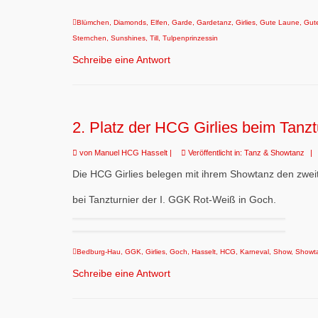
Blümchen
,
Diamonds
,
Elfen
,
Garde
,
Gardetanz
,
Girlies
,
Gute Laune
,
Gut
Sternchen
,
Sunshines
,
Till
,
Tulpenprinzessin
Schreibe eine Antwort
2. Platz der HCG Girlies beim Tanz
von
Manuel HCG Hasselt
|
Veröffentlicht in:
Tanz & Showtanz
|
Die HCG Girlies belegen mit ihrem Showtanz den zweit
bei Tanzturnier der I. GGK Rot-Weiß in Goch.
Bedburg-Hau
,
GGK
,
Girlies
,
Goch
,
Hasselt
,
HCG
,
Karneval
,
Show
,
Showt
Schreibe eine Antwort