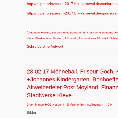
http://tulpenprinzessin-2017.btk-karneval.de/seniorenk
http://tulpenprinzessin-2017.btk-karneval.de/sponsore
Autohaus Wolters
,
Bedburg-Hau
,
Blümchen
,
BTK
,
Garde
,
Gardetanz
,
Girl
Kleve
,
Klinkkarneval
,
Moyland
,
Prinzessin
,
Prinzessinnen Frühstück
,
Schlo
Schreibe eine Antwort
23.02.17 Möhneball, Friseur Goch, 
+Johannes Kindergarten, Bonhoeffe
Altweiberfeier Post Moyland, Fina
Stadtwerke Kleve
von
Manuel HCG Hasselt
|
Veröffentlicht in:
Allgemein
|
0
Bilder: