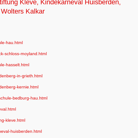
tiftung Kleve, Kindekarneval Huisberden,
 Wolters Kalkar
ule-hau.html
eck-schloss-moyland.html
le-hasselt.html
denberg-in-grieth.html
udenberg-kernie.html
rschule-bedburg-hau.html
eval.html
ung-kleve.html
rneval-huisberden.html