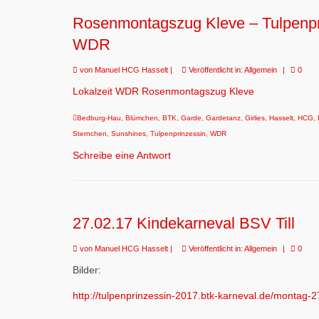
Rosenmontagszug Kleve – Tulpenprin
WDR
von
Manuel HCG Hasselt
|
Veröffentlicht in:
Allgemein
|
0
Lokalzeit WDR Rosenmontagszug Kleve
Bedburg-Hau
,
Blümchen
,
BTK
,
Garde
,
Gardetanz
,
Girlies
,
Hasselt
,
HCG
,
Sternchen
,
Sunshines
,
Tulpenprinzessin
,
WDR
Schreibe eine Antwort
27.02.17 Kindekarneval BSV Till
von
Manuel HCG Hasselt
|
Veröffentlicht in:
Allgemein
|
0
Bilder:
http://tulpenprinzessin-2017.btk-karneval.de/montag-