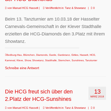
von
Manuel HCG Hasselt
|
Veröffentlicht in:
Tanz & Showtanz
|
0
Beim 13. Tanzturnier am 10.03.18 der Hasselter
Carnevals-Gemeinschaft in der Klever Stadthalle
erzielten die HCG-Diamonds den 3.Platz mit ihrem
Showtanz.
Bedburg-Hau
,
Blümchen
,
Diamonds
,
Garde
,
Gardetanz
,
Girlies
,
Hasselt
,
HCG
,
Karneval
,
Kleve
,
Show
,
Showtanz
,
Stadthalle
,
Sternchen
,
Sunshines
,
Tanztunier
Schreibe eine Antwort
13
Die HCG freut sich über den
MÄRZ 2018
2.Platz der HCG-Sunshines
von
Manuel HCG Hasselt
|
Veröffentlicht in:
Tanz & Showtanz
|
0