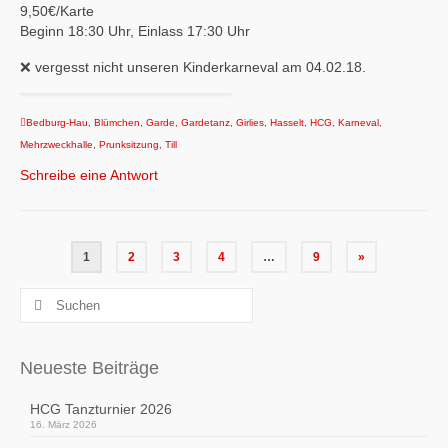
9,50€/Karte
Beginn 18:30 Uhr, Einlass 17:30 Uhr
❌ vergesst nicht unseren Kinderkarneval am 04.02.18.
Bedburg-Hau
,
Blümchen
,
Garde
,
Gardetanz
,
Girlies
,
Hasselt
,
HCG
,
Karneval
,
Mehrzweckhalle
,
Prunksitzung
,
Till
Schreibe eine Antwort
Seitennummerierung
1
2
3
4
…
9
»
der
Suchen
Beiträge
nach:
Neueste Beiträge
HCG Tanzturnier 2026
16. März 2026