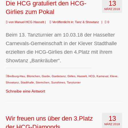
13
Die HCG gratuliert den HCG-
MÄRZ 2018
Girlies zum Pokal
von
Manuel HCG Hasselt
|
Veröffentlicht in:
Tanz & Showtanz
|
0
Beim 13. Tanzturnier am 10.03.18 der Hasselter
Carnevals-Gemeinschaft in der Klever Stadthalle
erzielten die HCG-Girlies den 4.Platz mit ihrem
Showtanz „Bankräuber“.
Bedburg-Hau
,
Blümchen
,
Garde
,
Gardetanz
,
Girlies
,
Hasselt
,
HCG
,
Karneval
,
Kleve
,
Showtanz
,
Stadthalle
,
Sternchen
,
Sunshines
,
Tanztunier
Schreibe eine Antwort
13
Wir freuen uns über den 3.Platz
MÄRZ 2018
der HCG-Diamonds