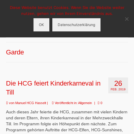
Diese Website benutzt Cookies. Wenn Sie die Website weiter
HCG-Hasselt
nutzen, gehen wir von Ihrem Einverständnis aus.
OK
Datenschutzerklärung
Menü
HCG Hasselt
Garde
Aktuelles
Veranstaltungen
26
Die HCG feiert Kinderkarneval in
Tanzgruppen
FEB. 2019
Till
Sponsoren
von
Manuel HCG Hasselt
|
Veröffentlicht in:
Allgemein
|
0
Auch dieses Jahr feierte die HCG, zusammen mit vielen Kindern
und deren Eltern, ihren Kinderkarneval in der Mehrzweckhalle
Till. Im Programm folgte ein Höhepunkt dem nächste. Zum
Programm gehörten Auftritte der HCG-Elfen, HCG-Sunshines,