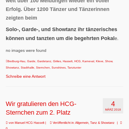
weit über 100 Meldungen wieder ein voller
Erfolg. Über 1200 Tänzer und Tänzerinnen
zeigten beim
Solo-, Garde-, und Showtanz ihr tänzerisches
können und tanzten um die begehrten Pokal
e.
no images were found
Bedburg-Hau
,
Garde
,
Gardetanz
,
Girlies
,
Hasselt
,
HCG
,
Karneval
,
Kleve
,
Show
,
Showtanz
,
Stadthalle
,
Sternchen
,
Sunshines
,
Tanztunier
Schreibe eine Antwort
4
Wir gratulieren den HCG-
MÄRZ 2018
Sternchen zum 2. Platz
von
Manuel HCG Hasselt
|
Veröffentlicht in:
Allgemein
,
Tanz & Showtanz
|
0