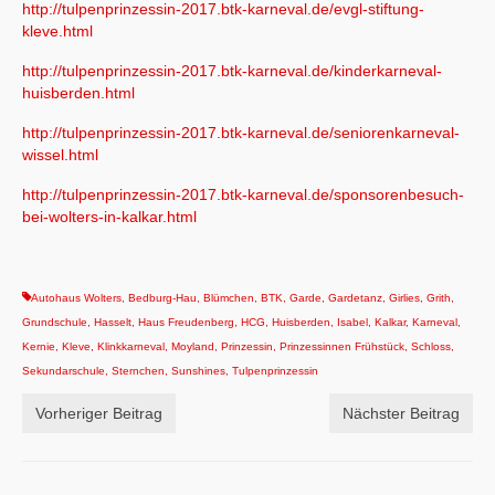
http://tulpenprinzessin-2017.btk-karneval.de/evgl-stiftung-
kleve.html
http://tulpenprinzessin-2017.btk-karneval.de/kinderkarneval-
huisberden.html
http://tulpenprinzessin-2017.btk-karneval.de/seniorenkarneval-
wissel.html
http://tulpenprinzessin-2017.btk-karneval.de/sponsorenbesuch-
bei-wolters-in-kalkar.html
Autohaus Wolters
,
Bedburg-Hau
,
Blümchen
,
BTK
,
Garde
,
Gardetanz
,
Girlies
,
Grith
,
Grundschule
,
Hasselt
,
Haus Freudenberg
,
HCG
,
Huisberden
,
Isabel
,
Kalkar
,
Karneval
,
Kernie
,
Kleve
,
Klinkkarneval
,
Moyland
,
Prinzessin
,
Prinzessinnen Frühstück
,
Schloss
,
Sekundarschule
,
Sternchen
,
Sunshines
,
Tulpenprinzessin
Vorheriger Beitrag
Nächster Beitrag