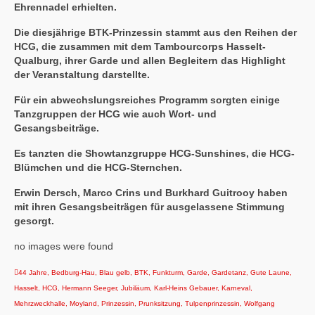
Ehrennadel erhielten.
Die diesjährige BTK-Prinzessin stammt aus den Reihen der
HCG, die zusammen mit dem Tambourcorps Hasselt-
Qualburg, ihrer Garde und allen Begleitern das Highlight
der Veranstaltung darstellte.
Für ein abwechslungsreiches Programm sorgten einige
Tanzgruppen der HCG wie auch Wort- und
Gesangsbeiträge.
Es tanzten die Showtanzgruppe HCG-Sunshines, die HCG-
Blümchen und die HCG-Sternchen.
Erwin Dersch, Marco Crins und Burkhard Guitrooy haben
mit ihren Gesangsbeiträgen für ausgelassene Stimmung
gesorgt.
no images were found
44 Jahre
,
Bedburg-Hau
,
Blau gelb
,
BTK
,
Funkturm
,
Garde
,
Gardetanz
,
Gute Laune
,
Hasselt
,
HCG
,
Hermann Seeger
,
Jubiläum
,
Karl-Heins Gebauer
,
Karneval
,
Mehrzweckhalle
,
Moyland
,
Prinzessin
,
Prunksitzung
,
Tulpenprinzessin
,
Wolfgang