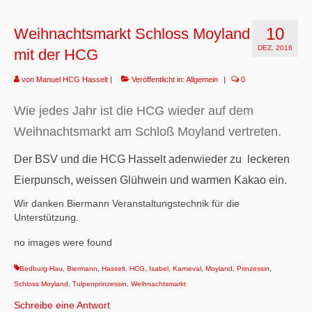
10
Weihnachtsmarkt Schloss Moyland
DEZ. 2016
mit der HCG
von
Manuel HCG Hasselt
|
Veröffentlicht in:
Allgemein
|
0
Wie jedes Jahr ist die HCG wieder auf dem
Weihnachtsmarkt am Schloß Moyland vertreten.
Der BSV und die HCG Hasselt adenwieder zu leckeren
Eierpunsch, weissen Glühwein und warmen Kakao ein.
Wir danken Biermann Veranstaltungstechnik für die
Unterstützung.
no images were found
Bedburg-Hau
,
Biermann
,
Hasselt
,
HCG
,
Isabel
,
Karneval
,
Moyland
,
Prinzessin
,
Schloss Moyland
,
Tulpenprinzessin
,
Weihnachtsmarkt
Schreibe eine Antwort