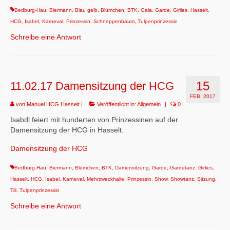
Bedburg-Hau
,
Biermann
,
Blau gelb
,
Blümchen
,
BTK
,
Gala
,
Garde
,
Girlies
,
Hasselt
,
HCG
,
Isabel
,
Karneval
,
Prinzessin
,
Schneppenbaum
,
Tulpenprinzessin
Schreibe eine Antwort
15
11.02.17 Damensitzung der HCG
FEB. 2017
von
Manuel HCG Hasselt
|
Veröffentlicht in:
Allgemein
|
0
Isabdl feiert mit hunderten von Prinzessinen auf der
Damensitzung der HCG in Hasselt.
Damensitzung der HCG
Bedburg-Hau
,
Biermann
,
Blümchen
,
BTK
,
Damensitzung
,
Garde
,
Gardetanz
,
Girlies
,
Hasselt
,
HCG
,
Isabel
,
Karneval
,
Mehrzweckhalle
,
Prinzessin
,
Show
,
Showtanz
,
Sitzung
,
Till
,
Tulpenprinzessin
Schreibe eine Antwort