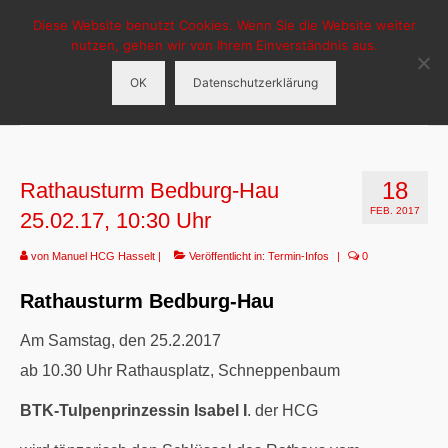
Diese Website benutzt Cookies. Wenn Sie die Website weiter
HCG-Hasselt
nutzen, gehen wir von Ihrem Einverständnis aus.
OK
Datenschutzerklärung
Menü
HCG Hasselt
18
Rathausturm Bedburg-Hau
Aktuelles
FEB. 2017
25.02.17, 10:30 Uhr
Veranstaltungen
von
Manuel HCG Hasselt
|
Veröffentlicht in:
Termin-Infos
|
0
Tanzgruppen
Rathausturm Bedburg-Hau
Sponsoren
Am Samstag, den 25.2.2017
ab 10.30 Uhr Rathausplatz, Schneppenbaum
BTK-Tulpenprinzessin Isabel I
. der HCG