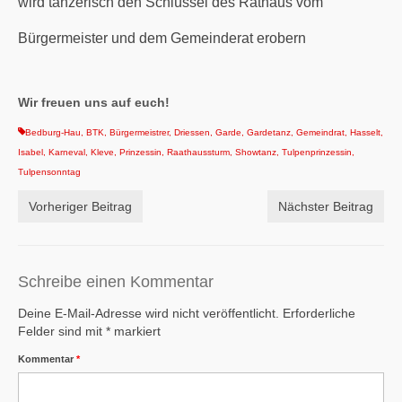
wird tänzerisch den Schlüssel des Rathaus vom
Bürgermeister und dem Gemeinderat erobern
Wir freuen uns auf euch!
Bedburg-Hau
,
BTK
,
Bürgermeistrer
,
Driessen
,
Garde
,
Gardetanz
,
Gemeindrat
,
Hasselt
,
Isabel
,
Karneval
,
Kleve
,
Prinzessin
,
Raathaussturm
,
Showtanz
,
Tulpenprinzessin
,
Tulpensonntag
Vorheriger Beitrag
Nächster Beitrag
Schreibe einen Kommentar
Deine E-Mail-Adresse wird nicht veröffentlicht.
Erforderliche
Felder sind mit
*
markiert
Kommentar
*