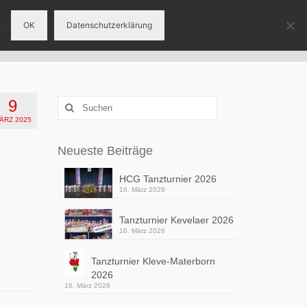
.
OK
Datenschutzerklärung
eranstaltungen
Tanzgruppen
Sponsoren
9
Suchen
nach:
ÄRZ 2025
Neueste Beiträge
HCG Tanzturnier 2026
16. März 2026
Tanzturnier Kevelaer 2026
16. März 2026
Tanzturnier Kleve-Materborn
2026
16. März 2026