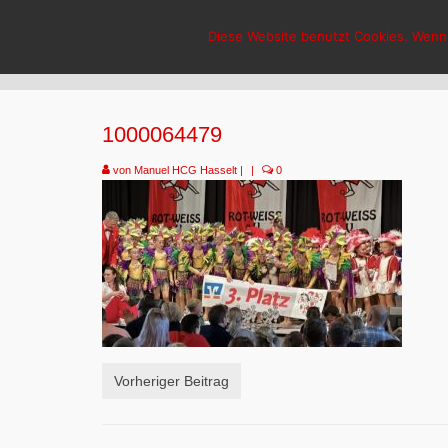
HCG-Hasselt
Diese Website benutzt Cookies. Wenn 
1000064479
von
Manuel HCG Hasselt
|
|
0
Vorheriger Beitrag