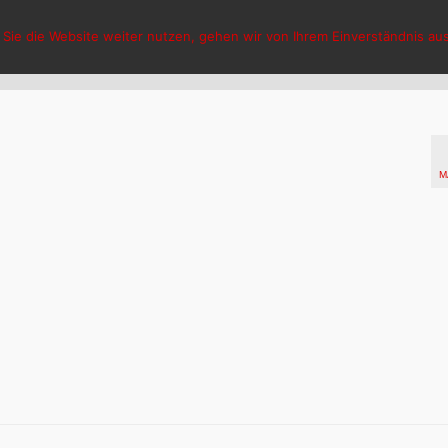
Sie die Website weiter nutzen, gehen wir von Ihrem Einverständnis aus
HCG Hasselt
Aktuelles
V
M