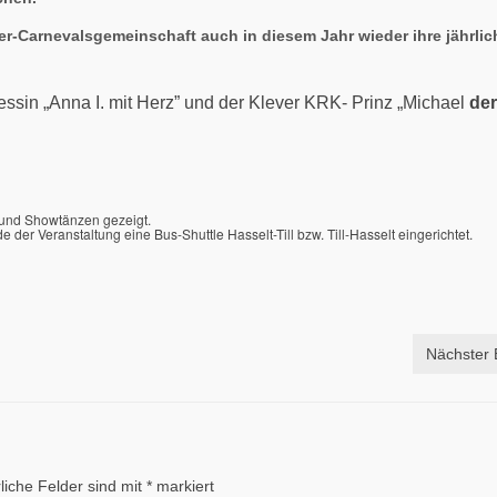
ter-Carnevalsgemeinschaft auch in diesem Jahr wieder ihre jährlic
ssin „Anna I. mit Herz” und der Klever KRK- Prinz „Michael
der
 und Showtänzen gezeigt.
der Veranstaltung eine Bus-Shuttle Hasselt-Till bzw. Till-Hasselt eingerichtet.
Nächster 
liche Felder sind mit
*
markiert