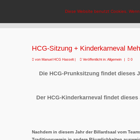
HCG-Hasselt
Diese Website benutzt Cookies. Wenn 
HCG-Sitzung + Kinderkarneval Mehr
von
Manuel HCG Hasselt
|
Veröffentlicht in:
Allgemein
|
0
Die HCG-Prunksitzung findet dieses J
Der HCG-Kinderkarneval findet dieses 
Nachdem in diesem Jahr der Billardsaal vom Teams
Traditionsverein in andere Räumlichkeiten auswei