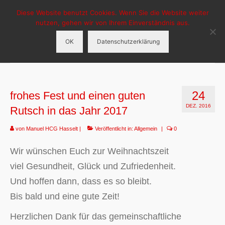
Diese Website benutzt Cookies. Wenn Sie die Website weiter
HCG-Hasselt
nutzen, gehen wir von Ihrem Einverständnis aus.
OK
Datenschutzerklärung
Menü
HCG Hasselt
24
frohes Fest und einen guten
Aktuelles
DEZ. 2016
Rutsch in das Jahr 2017
Veranstaltungen
von
Manuel HCG Hasselt
|
Veröffentlicht in:
Allgemein
|
0
Tanzgruppen
Wir wünschen Euch zur Weihnachtszeit
Sponsoren
viel Gesundheit, Glück und Zufriedenheit.
Und hoffen dann, dass es so bleibt.
Bis bald und eine gute Zeit!
Herzlichen Dank für das gemeinschaftliche