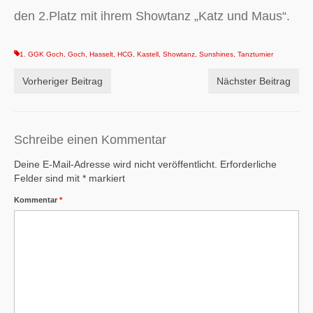
den 2.Platz mit ihrem Showtanz „Katz und Maus“.
1. GGK Goch
,
Goch
,
Hasselt
,
HCG
,
Kastell
,
Showtanz
,
Sunshines
,
Tanzturnier
Vorheriger Beitrag
Nächster Beitrag
Schreibe einen Kommentar
Deine E-Mail-Adresse wird nicht veröffentlicht.
Erforderliche
Felder sind mit
*
markiert
Kommentar
*