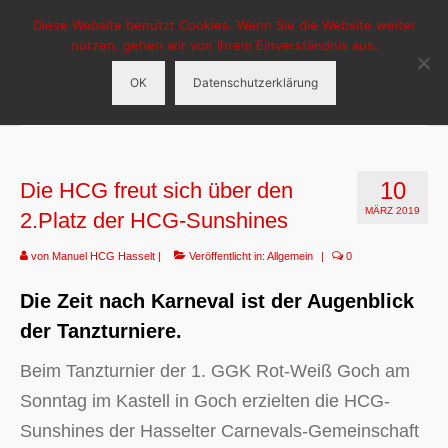
Diese Website benutzt Cookies. Wenn Sie die Website weiter
HCG-Hasselt
nutzen, gehen wir von Ihrem Einverständnis aus.
OK
Datenschutzerklärung
Menü
HCG Hasselt
10
Die HCG freut sich über den
Aktuelles
MÄRZ 2019
2.Platz der HCG-Sunshines
Veranstaltungen
von
Manuel HCG Hasselt
|
Veröffentlicht in:
Allgemein
|
0
Tanzgruppen
Die Zeit nach Karneval ist der Augenblick
Sponsoren
der Tanzturniere.
Beim Tanzturnier der 1. GGK Rot-Weiß Goch am
Sonntag im Kastell in Goch erzielten die HCG-
Sunshines der Hasselter Carnevals-Gemeinschaft