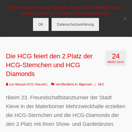
Diese Website benutzt Cookies. Wenn Sie die Website weiter
HCG-Hasselt
nutzen, gehen wir von Ihrem Einverständnis aus.
OK
Datenschutzerklärung
Menü
HCG Hasselt
24
Die HCG feiert den 2.Platz der
Aktuelles
MÄRZ 2019
HCG-Sternchen und HCG
Veranstaltungen
Diamonds
Tanzgruppen
von
Manuel HCG Hasselt
|
Veröffentlicht in:
Allgemein
|
0
Sponsoren
rBeim 23. Freundschaftstanzturnier der Stadt
Kleve in der Materborner Mehrzweckhalle erzielten
die HCG-Sternchen und die HCG-Diamonds der
den 2.Platz mit ihren Show- und Gardetänzen.