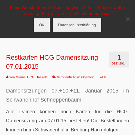
Diese Website benutzt Cookies. Wenn Sie die Website weiter
HCG-Hasselt
nutzen, gehen wir von Ihrem Einverständnis aus.
OK
Datenschutzerklärung
Menü
HCG Hasselt
1
Restkarten HCG Damensitzung
Aktuelles
DEZ. 2014
07.01.2015
Veranstaltungen
von
Manuel HCG Hasselt
|
Veröffentlicht in:
Allgemein
|
0
Tanzgruppen
Damensitzungen 07.+10.+11. Januar 2015 im
Sponsoren
Schwanenhof Schneppenbaum
Alle Damen können noch Karten für die HCG-
Damensitzung am 07.01.15 bestellen! Die Bestellungen
können beim Schwanenhof in Bedburg-Hau erfolgen: