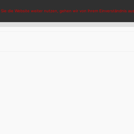
Sie die Website weiter nutzen, gehen wir von Ihrem Einverständnis aus
HCG Hasselt
Aktuelles
V